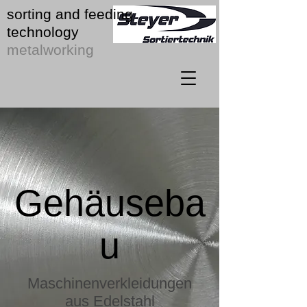
sorting and feeding
technology
metalworking
Gehäuseba
u
Maschinenverkleidungen
aus Edelstahl