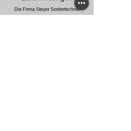
Die Firma Steyer Sortiertechnik
bietet Ihnen individuelle
Lösungen für Ihre
Automatisierungsaufgaben der
Zuführtechnik und Sortiertechnik.
Mehr erfahren
Steyer Sortiertechnik GmbH
Ritterstraße 11 . D-71384 Weinstadt