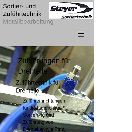
Sortier- und
Zuführtechnik
Metallbearbeitung
Zuführungen für
Drehteile
Zuführtechnik für
Drehteile
Zuführeinrichtungen
für die lagerichtige
Sortierung und
Zuführung von
Drehteilen wie Pins,