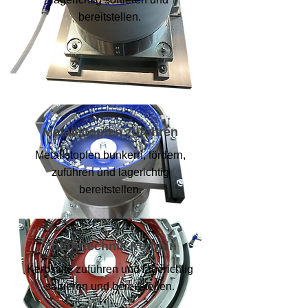
bereitstellen.
Metallstopfen zuführen
Metallstopfen bunkern, fördern,
zuführen und lagerichtig
bereitstellen.
Zuführtechnik Kerbpin
Kerbstifte zuführen und lagerichtig
sortieren und bereitstellen.