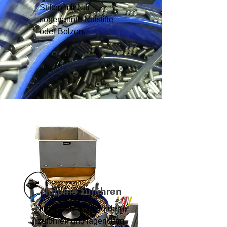
Stiften mit Nut
sogenannte Nutstifte
oder Bolzen.
Nutpins zuführen
Nutpins bunkern, fördern,
zuführen und lagerichtig