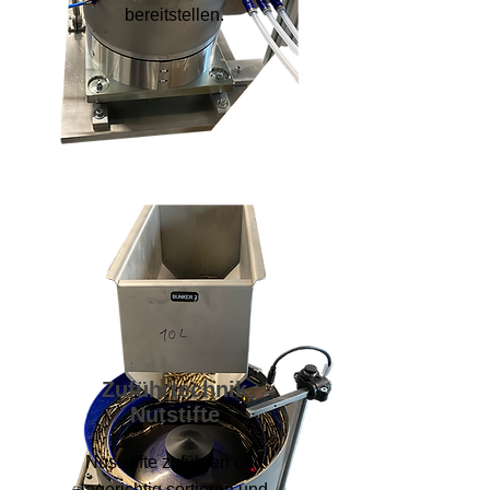
bereitstellen.
Zuführtechnik
Nutstifte
Nuststifte zuführen und
lagerichtig sortieren und