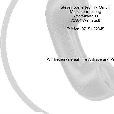
Steyer Sortiertechnik GmbH
Metallbearbeitung
Ritterstraße 11
71384 Weinstadt
Telefon: 07151 22345
Wir freuen uns auf Ihre Anfrage und Pr